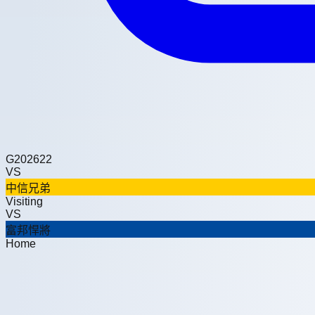
G
202622
VS
中信兄弟
Visiting
VS
富邦悍將
Home