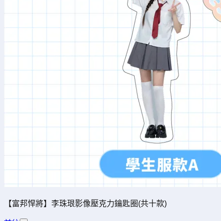
【富邦悍將】李珠珢影像壓克力鑰匙圈(共十款)