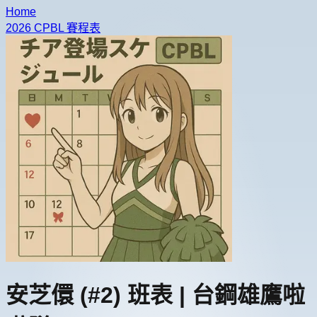
Home
2026 CPBL 賽程表
安芝儇
(#2)
班表 |
台鋼雄鷹啦