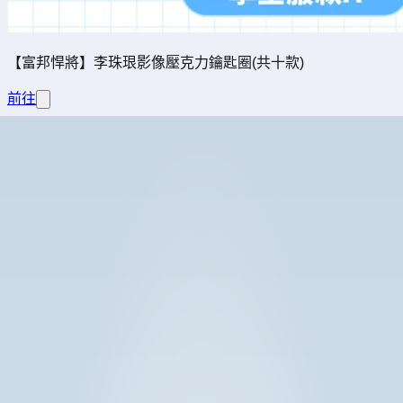
【富邦悍將】李珠珢影像壓克力鑰匙圈(共十款)
前往