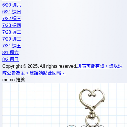
6/20 週六
6/21 週日
7/22 週三
7/23 週四
7/28 週二
7/29 週三
7/31 週五
8/1 週六
8/2 週日
Copyright © 2025. All rights reserved.
班表可能有誤，請以球
隊公告為主。建議請點此回報。
momo 推薦